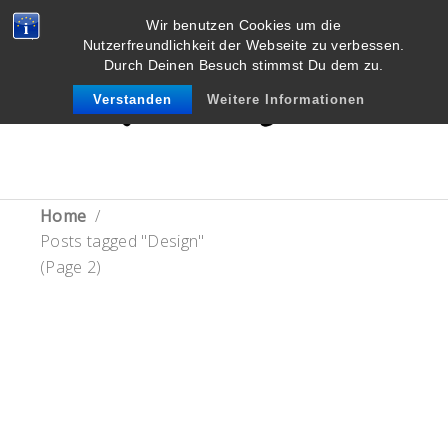
Wir benutzen Cookies um die
Nutzerfreundlichkeit der Webseite zu verbessen.
Durch Deinen Besuch stimmst Du dem zu.
Verstanden
Weitere Informationen
Home
/
Posts tagged "Design"
(Page 2)
“
There's No
Metaphysics On