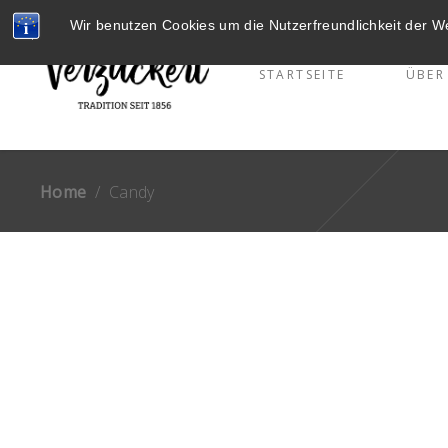
Wir benutzen Cookies um die Nutzerfreundlichkeit der 
STARTSEITE
ÜBER
Home
/
Candy
CANDY
Coconut Tres Leche
Cupcakes