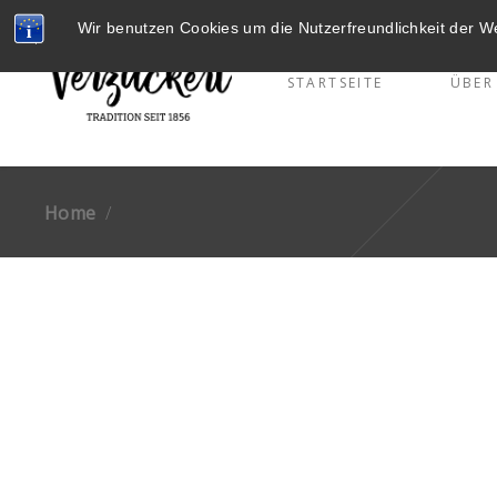
Wir benutzen Cookies um die Nutzerfreundlichkeit der 
STARTSEITE
ÜBER
Home
/
A Cookie A Day
Keeps The